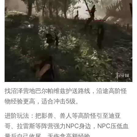
找沼泽营地巴尔帕维兹护送路线，沿途高阶怪
物经验更高，适合冲击5级。
进阶玩法：把影兽、兽人等高阶怪引至迪亚
哥、拉雷斯等阵营强力NPC身边，NPC压低血
量后自己收尾，无伤拿高额经验。