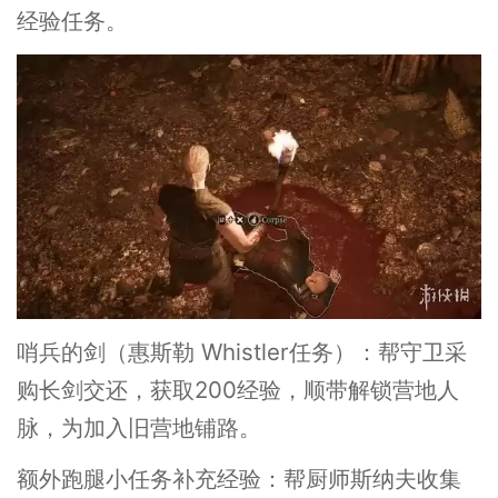
经验任务。
哨兵的剑（惠斯勒 Whistler任务）：帮守卫采
购长剑交还，获取200经验，顺带解锁营地人
脉，为加入旧营地铺路。
额外跑腿小任务补充经验：帮厨师斯纳夫收集