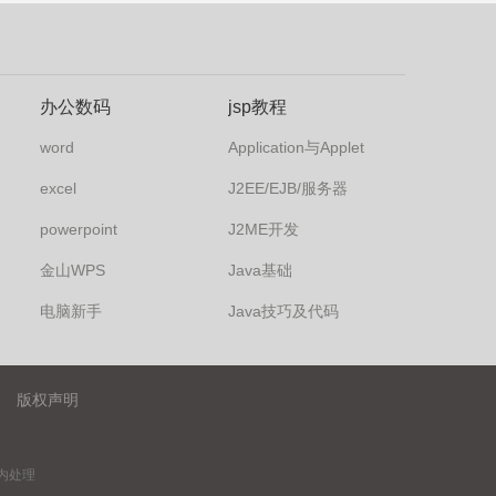
办公数码
jsp教程
word
Application与Applet
excel
J2EE/EJB/服务器
powerpoint
J2ME开发
金山WPS
Java基础
电脑新手
Java技巧及代码
版权声明
内处理