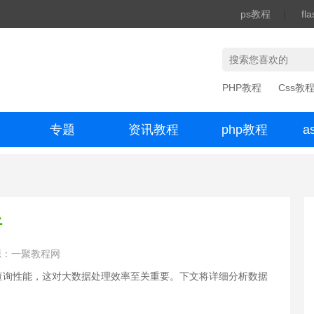
ps教程
|
fl
PHP教程
Css教
专题
资讯教程
php教程
a
办公数码
析
源：一聚教程网
和查询性能，这对大数据处理效率至关重要。下文将详细分析数据