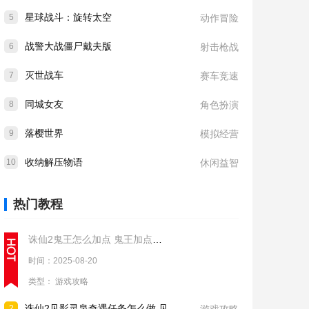
星球战斗：旋转太空
5
动作冒险
战警大战僵尸戴夫版
6
射击枪战
灭世战车
7
赛车竞速
同城女友
8
角色扮演
落樱世界
9
模拟经营
收纳解压物语
10
休闲益智
热门教程
诛仙2鬼王怎么加点 鬼王加点推荐
时间：2025-08-20
类型：
游戏攻略
诛仙2见影灵泉奇遇任务怎么做 见影灵泉奇遇任务流程攻略
2