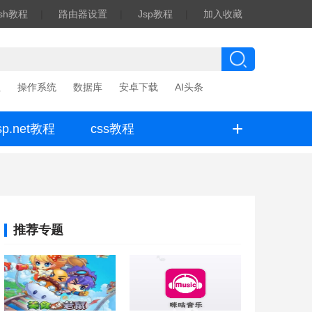
ash教程
|
路由器设置
|
Jsp教程
|
加入收藏
程
操作系统
数据库
安卓下载
AI头条
+
sp.net教程
css教程
推荐专题