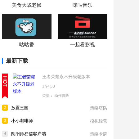
美食大战老鼠
咪咕音乐
咕咕番
一起看影视
最新下载
王者荣耀永不升级老版本
1.94GB
类型：
动作冒险
放置三国
2
策略塔防
小小咖啡师
3
模拟经营
阴阳师易信客户端
4
策略卡牌