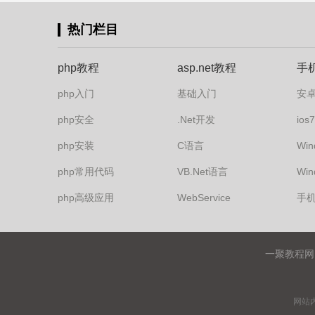
热门栏目
php教程
asp.net教程
手
php入门
基础入门
安
php安全
.Net开发
io
php安装
C语言
Win
php常用代码
VB.Net语言
Win
php高级应用
WebService
手
一聚教程网
网站