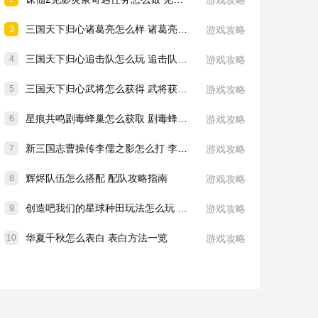
游戏攻略
三国天下归心诸葛亮怎么样 诸葛亮技能介绍一览
3
游戏攻略
三国天下归心追击队怎么玩 追击队玩法教学
4
游戏攻略
三国天下归心武将怎么获得 武将获取方法
5
游戏攻略
星痕共鸣剧毒蜂巢怎么获取 剧毒蜂巢获取攻略
6
游戏攻略
新三国志曹操传李儒之影怎么打 李儒之影打法教学
7
游戏攻略
辉烬队伍怎么搭配 配队攻略指南
8
游戏攻略
创造吧我们的星球种田玩法怎么玩 种田玩法介绍一览
9
游戏攻略
华夏千秋怎么表白 表白方法一览
10
游戏攻略