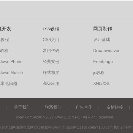
机开发
css教程
网页制作
卓教程
CSS入门
设计基础
s7教程
常用代码
Dreamweaver
dows Phone
经典案例
Frontpage
dows Mobile
样式布局
js教程
机常见问题
高级应用
XNL/XSLT
|
关于我们
|
联系我们
|
广告合作
|
友情链接
|
copyRight@2007-2022 www.111CN.NET AII Right Reserved
内容来自网络整理或网友投稿如有侵权行为请邮件:
111cn.com@163.com
我们24小时