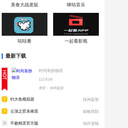
美食大战老鼠
咪咕音乐
咕咕番
一起看影视
最新下载
时尚装扮物语
115.81M
类型：
休闲益智
钓大鱼模拟器
2
休闲益智
云顶之弈东南亚
3
策略塔防
不败精灵官方版
4
动作冒险