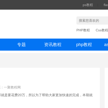
ps教程
|
fl
PHP教程
Css教
专题
资讯教程
php教程
a
办公数码
源：一聚教程网
就是要花费20万，所以为了帮助大家更加快速的完成，本期就