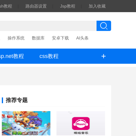
ash教程
|
路由器设置
|
Jsp教程
|
加入收藏
程
操作系统
数据库
安卓下载
AI头条
+
sp.net教程
css教程
推荐专题