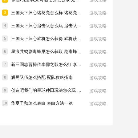
游戏攻略
三国天下归心诸葛亮怎么样 诸葛亮技能介绍一览
3
游戏攻略
三国天下归心追击队怎么玩 追击队玩法教学
4
游戏攻略
三国天下归心武将怎么获得 武将获取方法
5
游戏攻略
星痕共鸣剧毒蜂巢怎么获取 剧毒蜂巢获取攻略
6
游戏攻略
新三国志曹操传李儒之影怎么打 李儒之影打法教学
7
游戏攻略
辉烬队伍怎么搭配 配队攻略指南
8
游戏攻略
创造吧我们的星球种田玩法怎么玩 种田玩法介绍一览
9
游戏攻略
华夏千秋怎么表白 表白方法一览
10
游戏攻略