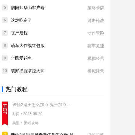
阴阳师华为客户端
5
策略卡牌
这鸡吃定了
6
射击枪战
丧尸启程
7
动作冒险
萌车大作战红包版
8
赛车竞速
全民爱钓鱼
9
模拟经营
装卸挖掘掌控大师
10
模拟经营
热门教程
诛仙2鬼王怎么加点 鬼王加点推荐
时间：2025-08-20
类型：
游戏攻略
诛仙2见影灵泉奇遇任务怎么做 见影灵泉奇遇任务流程攻略
2