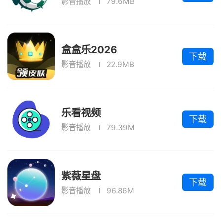
影音播放
79.6MB
盒盒乐2026
下载
影音播放
22.9MB
乐看视频
下载
影音播放
79.39M
紫薇星盘
下载
影音播放
96.86M