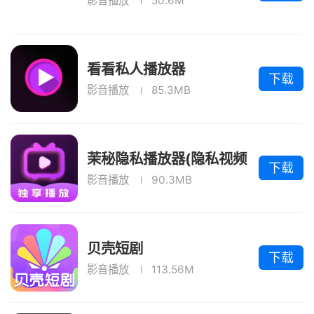
影音播放
50.6M
看看私人播放器
下载
影音播放
85.3MB
茉秘隐私播放器(隐私视频
下载
播放器)
影音播放
90.3MB
贝壳短剧
下载
影音播放
113.56M