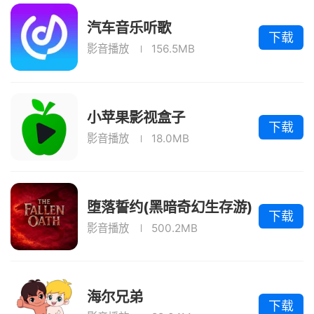
汽车音乐听歌
下载
影音播放
156.5MB
小苹果影视盒子
下载
影音播放
18.0MB
堕落誓约(黑暗奇幻生存游)
下载
影音播放
500.2MB
海尔兄弟
下载