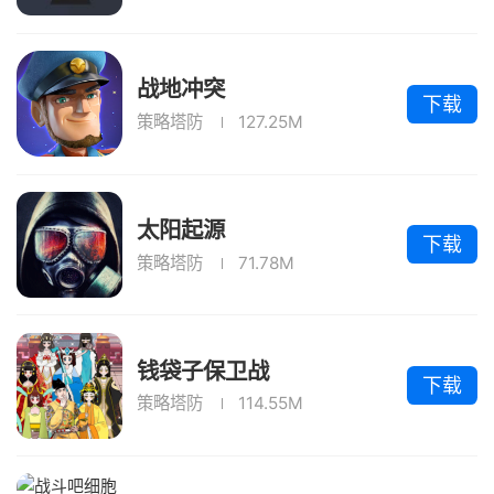
战地冲突
下载
策略塔防
127.25M
太阳起源
下载
策略塔防
71.78M
钱袋子保卫战
下载
策略塔防
114.55M