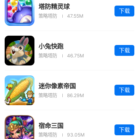
塔防精灵球
下载
策略塔防
47.55M
小兔快跑
下载
策略塔防
46.75M
迷你像素帝国
下载
策略塔防
86.29M
宿命三国
下载
策略塔防
93.05M