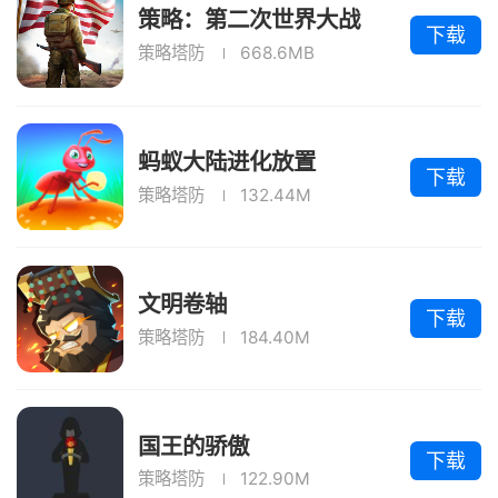
策略：第二次世界大战
下载
2026
策略塔防
668.6MB
蚂蚁大陆进化放置
下载
策略塔防
132.44M
文明卷轴
下载
策略塔防
184.40M
国王的骄傲
下载
策略塔防
122.90M