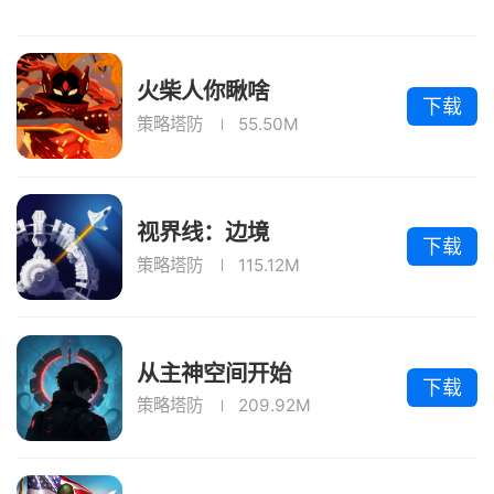
火柴人你瞅啥
下载
策略塔防
55.50M
视界线：边境
下载
策略塔防
115.12M
从主神空间开始
下载
策略塔防
209.92M