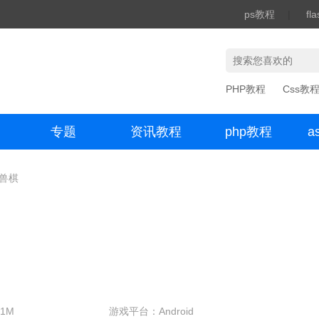
ps教程
|
fl
PHP教程
Css教
专题
资讯教程
php教程
a
办公数码
斗兽棋
1M
游戏平台：Android