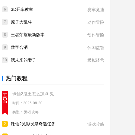
3D开车教室
6
赛车竞速
原子大乱斗
7
动作冒险
王者荣耀最新版本
8
动作冒险
数字合消
9
休闲益智
我未来的妻子
10
模拟经营
热门教程
诛仙2鬼王怎么加点 鬼
时间：2025-08-20
类型：
游戏攻略
诛仙2见影灵泉奇遇任务
2
游戏攻略