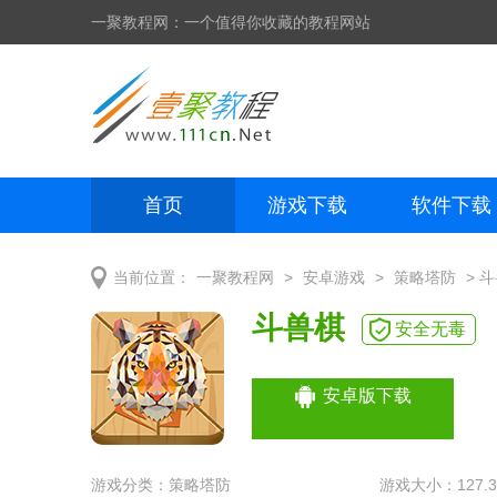
一聚教程网：一个值得你收藏的教程网站
首页
游戏下载
软件下载
网页制作
网页特效
手机开发
>
>
> 
当前位置：
一聚教程网
安卓游戏
策略塔防
斗兽棋
安全无毒
安卓版下载
游戏分类：
策略塔防
游戏大小：127.3