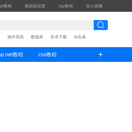
ash教程
|
路由器设置
|
Jsp教程
|
加入收藏
程
操作系统
数据库
安卓下载
AI头条
+
sp.net教程
css教程