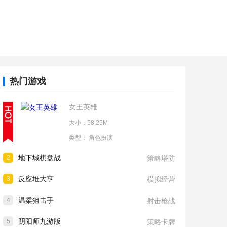
热门游戏
女王英雄
大小：58.25M
类型：
角色扮演
地下城棋盘战
2
策略塔防
反应堆大亨
3
模拟经营
温柔狙击手
4
射击枪战
阴阳师九游版
5
策略卡牌