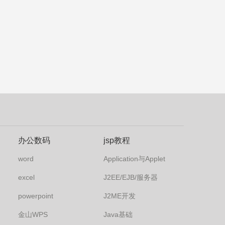
办公数码
jsp教程
word
Application与Applet
excel
J2EE/EJB/服务器
powerpoint
J2ME开发
金山WPS
Java基础