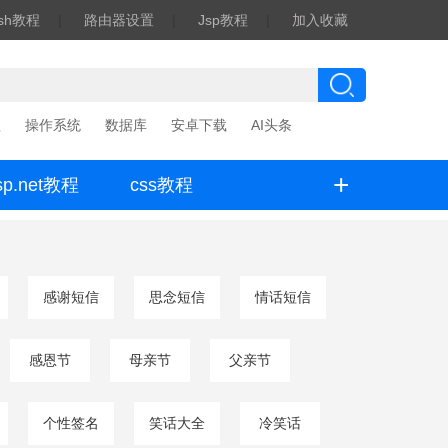
ash教程
|
路由器设置
|
Jsp教程
|
加入收藏
程
操作系统
数据库
安卓下载
AI头条
+
sp.net教程
css教程
感谢短信
思念短信
情话短信
感恩节
母亲节
父亲节
个性签名
笑话大全
冷笑话