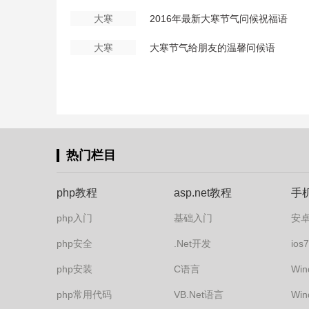
大寒
2016年最新大寒节气问候祝福语
大寒
大寒节气给朋友的温馨问候语
热门栏目
php教程
asp.net教程
手
php入门
基础入门
安
php安全
.Net开发
io
php安装
C语言
Win
php常用代码
VB.Net语言
Win