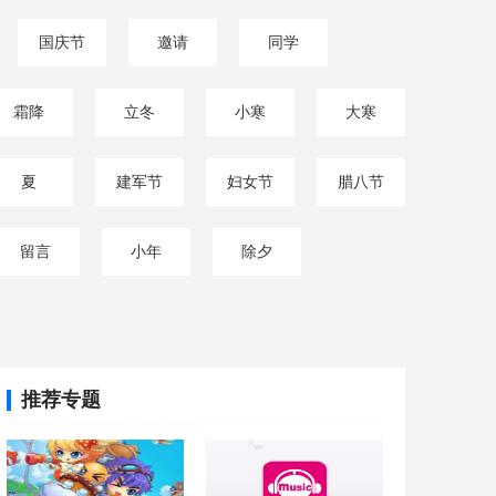
国庆节
邀请
同学
霜降
立冬
小寒
大寒
夏
建军节
妇女节
腊八节
留言
小年
除夕
推荐专题