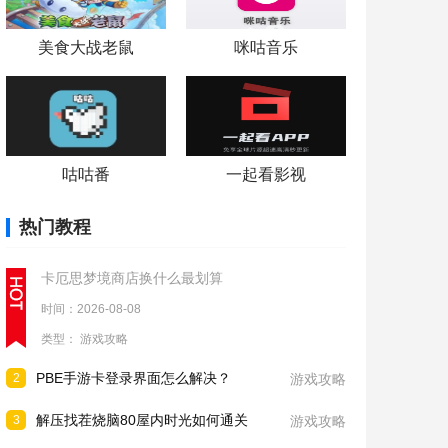
美食大战老鼠
咪咕音乐
咕咕番
一起看影视
热门教程
卡厄思梦境商店换什么最划算
时间：2026-08-08
类型：
游戏攻略
PBE手游卡登录界面怎么解决？
2
游戏攻略
解压找茬烧脑80屋内时光如何通关
3
游戏攻略