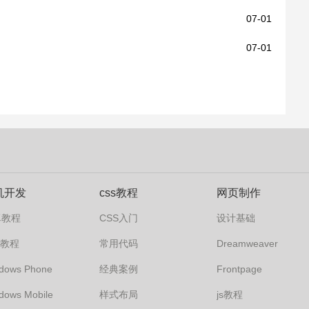
07-01
07-01
机开发
css教程
网页制作
卓教程
CSS入门
设计基础
s7教程
常用代码
Dreamweaver
dows Phone
经典案例
Frontpage
dows Mobile
样式布局
js教程