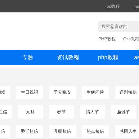
ps教程
|
fl
PHP教程
Css教
专题
资讯教程
php教程
a
办公数码
问候
生日祝福
早安晚安
生病问候
送别短信
短信
元旦
春节
情人节
圣诞节
短信
乔迁短信
升职短信
热点短信
感悟人生