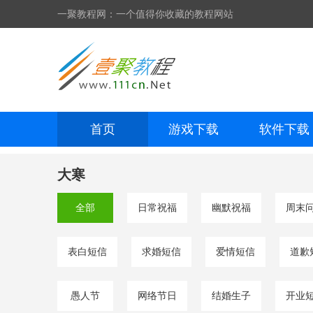
一聚教程网：一个值得你收藏的教程网站
首页
游戏下载
软件下载
网页制作
网页特效
手机开发
大寒
全部
日常祝福
幽默祝福
周末
表白短信
求婚短信
爱情短信
道歉
愚人节
网络节日
结婚生子
开业