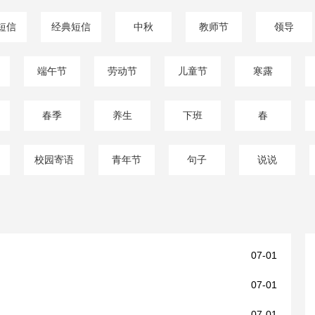
短信
经典短信
中秋
教师节
领导
端午节
劳动节
儿童节
寒露
春季
养生
下班
春
校园寄语
青年节
句子
说说
07-01
07-01
07-01