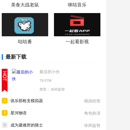
美食大战老鼠
咪咕音乐
咕咕番
一起看影视
最新下载
最后的小伙
79.07M
类型：
休闲益智
俱乐部枪支模拟器
2
模拟经营
星河物语
3
角色扮演
成为避难所的骑士
4
休闲益智