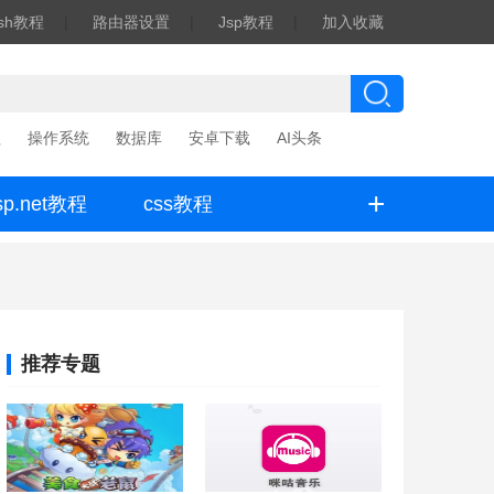
ash教程
|
路由器设置
|
Jsp教程
|
加入收藏
程
操作系统
数据库
安卓下载
AI头条
+
sp.net教程
css教程
推荐专题