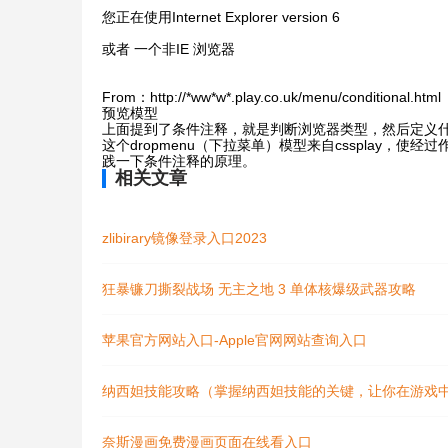
您正在使用Internet Explorer version 6
或者 一个非IE 浏览器
From：http://*ww*w*.play.co.uk/menu/conditional.html
预览模型
上面提到了条件注释，就是判断浏览器类型，然后定义
这个dropmenu（下拉菜单）模型来自cssplay，
践一下条件注释的原理。
相关文章
zlibirary镜像登录入口2023
狂暴镰刀撕裂战场 无主之地 3 单体核爆级武器攻略
苹果官方网站入口-Apple官网网站查询入口
纳西妲技能攻略（掌握纳西妲技能的关键，让你在游戏
奈斯漫画免费漫画页面在线看入口