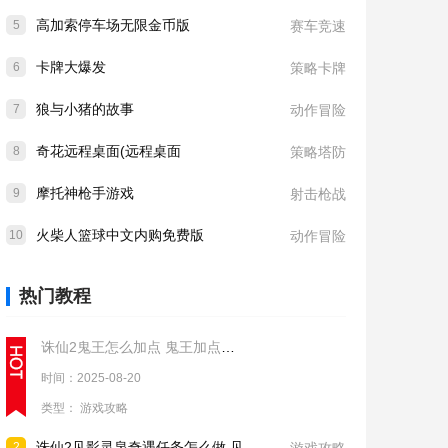
高加索停车场无限金币版
5
赛车竞速
卡牌大爆发
6
策略卡牌
狼与小猪的故事
7
动作冒险
奇花远程桌面(远程桌面
8
策略塔防
摩托神枪手游戏
9
射击枪战
火柴人篮球中文内购免费版
10
动作冒险
热门教程
诛仙2鬼王怎么加点 鬼王加点推荐
时间：2025-08-20
类型：
游戏攻略
诛仙2见影灵泉奇遇任务怎么做 见影灵泉奇遇任务流程攻略
2