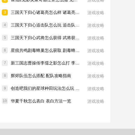
游戏攻略
三国天下归心诸葛亮怎么样 诸葛亮技能介绍一览
3
游戏攻略
三国天下归心追击队怎么玩 追击队玩法教学
4
游戏攻略
三国天下归心武将怎么获得 武将获取方法
5
游戏攻略
星痕共鸣剧毒蜂巢怎么获取 剧毒蜂巢获取攻略
6
游戏攻略
新三国志曹操传李儒之影怎么打 李儒之影打法教学
7
游戏攻略
辉烬队伍怎么搭配 配队攻略指南
8
游戏攻略
创造吧我们的星球种田玩法怎么玩 种田玩法介绍一览
9
游戏攻略
华夏千秋怎么表白 表白方法一览
10
游戏攻略