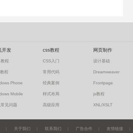
机开发
css教程
网页制作
卓教程
CSS入门
设计基础
s7教程
常用代码
Dreamweaver
dows Phone
经典案例
Frontpage
dows Mobile
样式布局
js教程
机常见问题
高级应用
XNL/XSLT
|
关于我们
|
联系我们
|
广告合作
|
友情链接
|