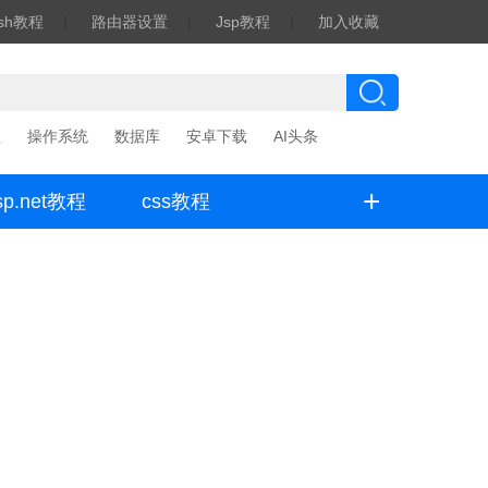
ash教程
|
路由器设置
|
Jsp教程
|
加入收藏
程
操作系统
数据库
安卓下载
AI头条
+
sp.net教程
css教程