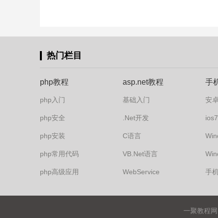
热门栏目
php教程
asp.net教程
手
php入门
基础入门
安
php安全
.Net开发
io
php安装
C语言
Win
php常用代码
VB.Net语言
Win
php高级应用
WebService
手
一聚教程网