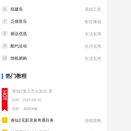
组建岛
6
系统工具
泛德音乐
7
影音播放
握达优选
8
生活实用
酷约运动
9
生活实用
快租易购
10
生活实用
热门教程
诛仙2鬼王怎么加点 鬼
时间：2025-08-20
类型：
游戏攻略
诛仙2见影灵泉奇遇任务
2
游戏攻略