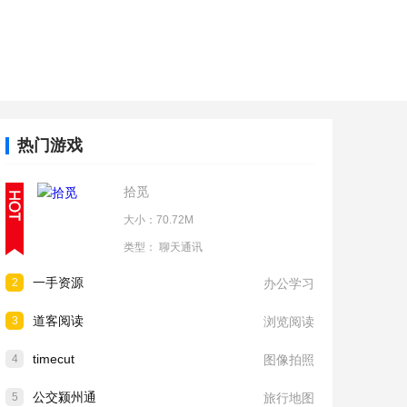
热门游戏
拾觅
大小：70.72M
类型：
聊天通讯
一手资源
2
办公学习
道客阅读
3
浏览阅读
timecut
4
图像拍照
公交颍州通
5
旅行地图