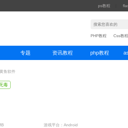
ps教程
|
fl
PHP教程
Css教
专题
资讯教程
php教程
a
办公数码
小黄鱼软件
无毒
MB
游戏平台：Android