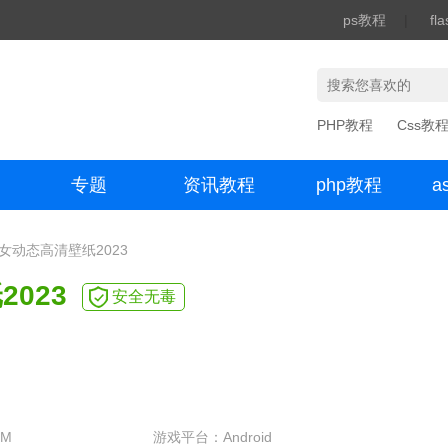
ps教程
|
fl
PHP教程
Css教
专题
资讯教程
php教程
a
办公数码
仙女动态高清壁纸2023
023
安全无毒
1M
游戏平台：Android