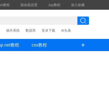
ash教程
|
路由器设置
|
Jsp教程
|
加入收藏
程
操作系统
数据库
安卓下载
AI头条
+
sp.net教程
css教程