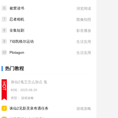
被窝读书
6
浏览阅读
忍者相机
7
图像拍照
全集短剧
8
影音播放
7动凯格尔运动
9
生活实用
Plotagon
10
生活实用
热门教程
诛仙2鬼王怎么加点 鬼
时间：2025-08-20
类型：
游戏攻略
诛仙2见影灵泉奇遇任务
2
游戏攻略