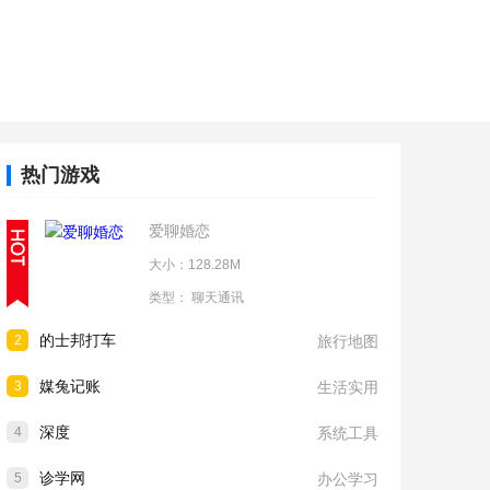
热门游戏
爱聊婚恋
大小：128.28M
类型：
聊天通讯
的士邦打车
2
旅行地图
媒兔记账
3
生活实用
深度
4
系统工具
诊学网
5
办公学习