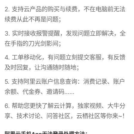
2. 支持云产品的购买与续费，不在电脑前无法
续费从此不再是问题；
3. 实时接收报警提醒，发现问题立即解决，全
在手指的刀光剑影间；
4. 工单移动化，有问题立刻提交客服，有反馈
及时回复，让沟通随时随地；
5. 支持阿里云账户信息查询：消费记录、账户
余额、代金券、邀请码……
6. 帮助您更快了解云计算，独家视频、大牛分
享、技术讨论、问答社区，云栖社区等你来~！