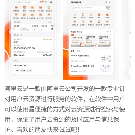
阿里云是一款由阿里云公司开发的一款专业针
对用户云资源进行服务的软件，在软件中用户
可以使用最便捷的方式对云资源进行搜索与使
用，保证了用户云资源的及时应用与信息保
护。喜欢的朋友快来试试吧！