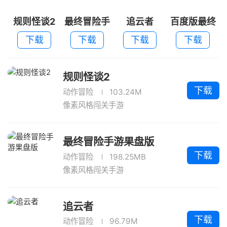
规则怪谈2
最终冒险手
追云者
百度版最终
游果盘版
冒险
下载
下载
下载
下载
规则怪谈2
下载
动作冒险
103.24M
像素风格闯关手游
最终冒险手游果盘版
下载
动作冒险
198.25MB
像素风格闯关手游
追云者
下载
动作冒险
96.79M