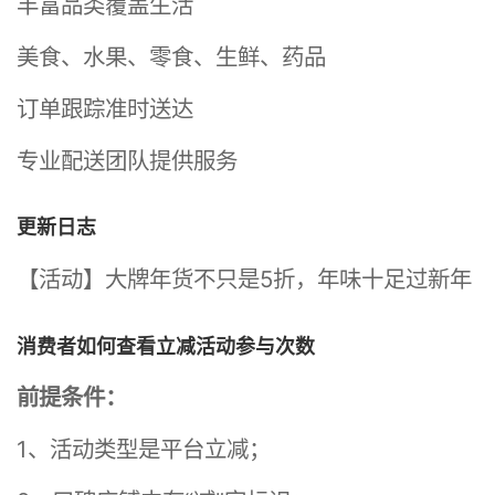
丰富品类覆盖生活
美食、水果、零食、生鲜、药品
订单跟踪准时送达
专业配送团队提供服务
更新日志
【活动】大牌年货不只是5折，年味十足过新年
消费者如何查看立减活动参与次数
前提条件：
1、活动类型是平台立减；