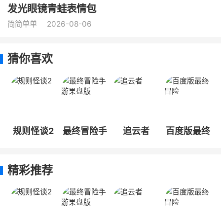
发光眼镜青蛙表情包
简简单单
2026-08-06
猜你喜欢
规则怪谈2
最终冒险手
追云者
百度版最终
游果盘版
冒险
精彩推荐