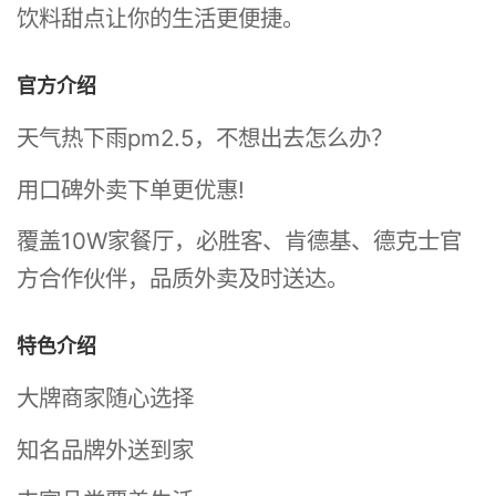
饮料甜点让你的生活更便捷。
官方介绍
天气热下雨pm2.5，不想出去怎么办？
用口碑外卖下单更优惠!
覆盖10W家餐厅，必胜客、肯德基、德克士官
方合作伙伴，品质外卖及时送达。
特色介绍
大牌商家随心选择
知名品牌外送到家