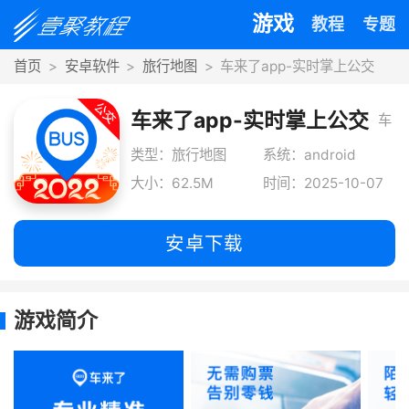
游戏
教程
专题
首页
安卓软件
旅行地图
车来了app-实时掌上公交
车来了app-实时掌上公交
车
来
类型：旅行地图
系统：android
大小：62.5M
时间：2025-10-07
了
手
安卓下载
机
版
游戏简介
是
专
为