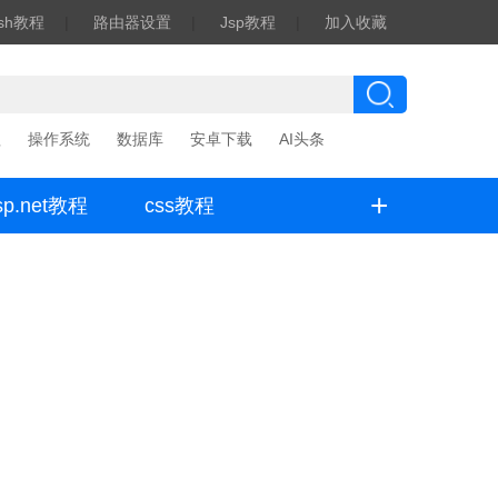
ash教程
|
路由器设置
|
Jsp教程
|
加入收藏
程
操作系统
数据库
安卓下载
AI头条
+
sp.net教程
css教程