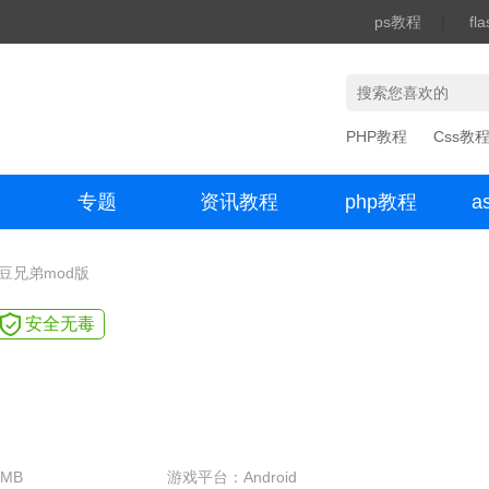
ps教程
|
fl
PHP教程
Css教
专题
资讯教程
php教程
a
办公数码
土豆兄弟mod版
安全无毒
MB
游戏平台：Android