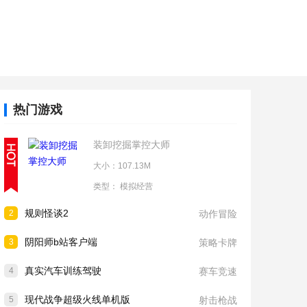
热门游戏
装卸挖掘掌控大师
大小：107.13M
类型：
模拟经营
规则怪谈2
2
动作冒险
阴阳师b站客户端
3
策略卡牌
真实汽车训练驾驶
4
赛车竞速
现代战争超级火线单机版
5
射击枪战