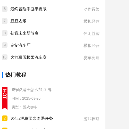
最终冒险手游果盘版
6
动作冒险
豆豆农场
7
模拟经营
初音未来新节奏
8
休闲益智
定制汽车厂
9
模拟经营
火箭联盟极限汽车赛
10
赛车竞速
热门教程
诛仙2鬼王怎么加点 鬼
时间：2025-08-20
类型：
游戏攻略
诛仙2见影灵泉奇遇任务
2
游戏攻略