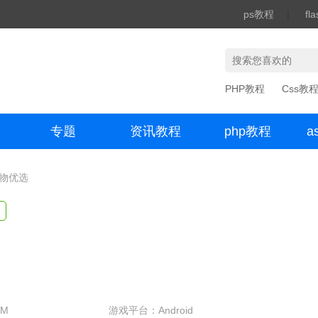
ps教程
|
fl
PHP教程
Css教
专题
资讯教程
php教程
a
办公数码
多物优选
4M
游戏平台：Android