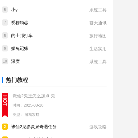
小y
6
系统工具
爱聊婚恋
7
聊天通讯
的士邦打车
8
旅行地图
媒兔记账
9
生活实用
深度
10
系统工具
热门教程
诛仙2鬼王怎么加点 鬼
时间：2025-08-20
类型：
游戏攻略
诛仙2见影灵泉奇遇任务
2
游戏攻略