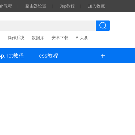
ash教程
|
路由器设置
|
Jsp教程
|
加入收藏
程
操作系统
数据库
安卓下载
AI头条
+
sp.net教程
css教程