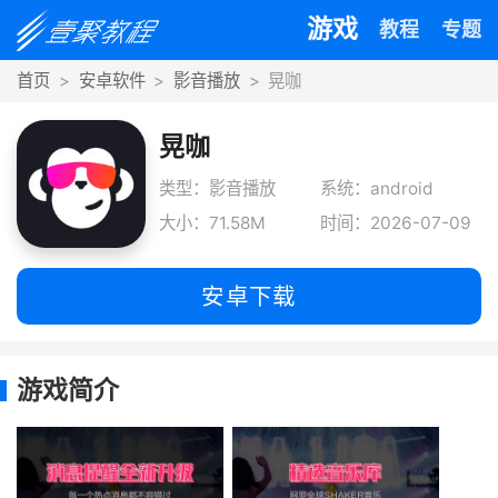
游戏
教程
专题
首页
安卓软件
影音播放
晃咖
晃咖
类型：影音播放
系统：android
大小：71.58M
时间：2026-07-09
安卓下载
游戏简介