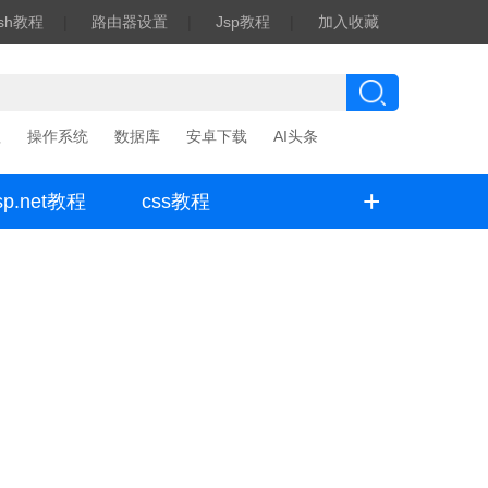
ash教程
|
路由器设置
|
Jsp教程
|
加入收藏
程
操作系统
数据库
安卓下载
AI头条
+
sp.net教程
css教程