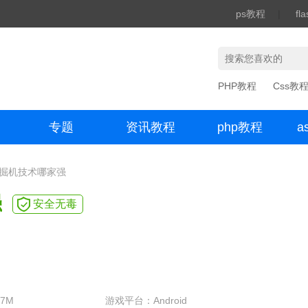
ps教程
|
fl
PHP教程
Css教
专题
资讯教程
php教程
a
办公数码
挖掘机技术哪家强
强
安全无毒
7M
游戏平台：Android