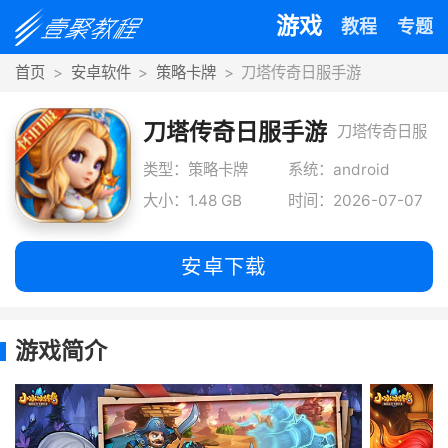
游戏
教程
专题
首页
安卓软件
策略卡牌
刀塔传奇日服手游
刀塔传奇日服手游
刀塔传奇日服
手游作为卡牌
类型：策略卡牌
系统：android
大小：1.48 GB
时间：2026-07-07
类型的手游，
以q版形式打
安卓下载
造，涌现出众
多dota英雄，
游戏简介
角色