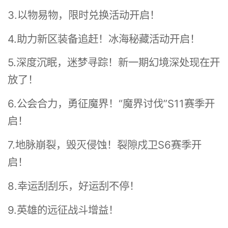
3.以物易物，限时兑换活动开启！
4.助力新区装备追赶！冰海秘藏活动开启！
5.深度沉眠，迷梦寻踪！新一期幻境深处现在开
放了！
6.公会合力，勇征魔界！“魔界讨伐”S11赛季开
启！
7.地脉崩裂，毁灭侵蚀！裂隙戍卫S6赛季开
启！
8.幸运刮刮乐，好运刮不停！
9.英雄的远征战斗增益！