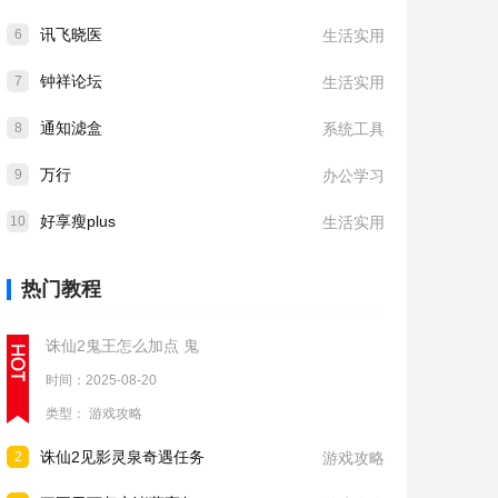
讯飞晓医
6
生活实用
钟祥论坛
7
生活实用
通知滤盒
8
系统工具
万行
9
办公学习
好享瘦plus
10
生活实用
热门教程
诛仙2鬼王怎么加点 鬼
时间：2025-08-20
类型：
游戏攻略
诛仙2见影灵泉奇遇任务
2
游戏攻略