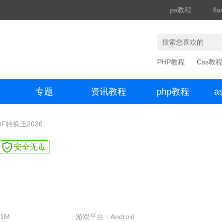
ps教程
|
fl
PHP教程
Css教
专题
资讯教程
php教程
a
办公数码
DF转换王2026
安全无毒
1M
游戏平台：Android