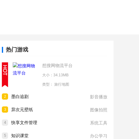
热门游戏
想搜网物流平台
大小：34.13MB
类型：
旅行地图
墨白追剧
2
影音播放
异次元壁纸
3
图像拍照
快享文件管理
4
系统工具
知识课堂
5
办公学习