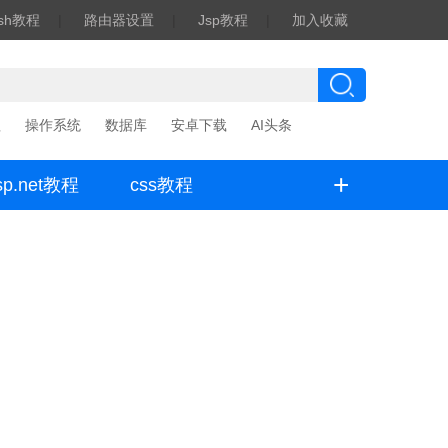
ash教程
|
路由器设置
|
Jsp教程
|
加入收藏
程
操作系统
数据库
安卓下载
AI头条
+
sp.net教程
css教程