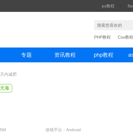
ps教程
|
fl
PHP教程
Css教
专题
资讯教程
php教程
a
办公数码
30天内减肥
无毒
5M
游戏平台：Android