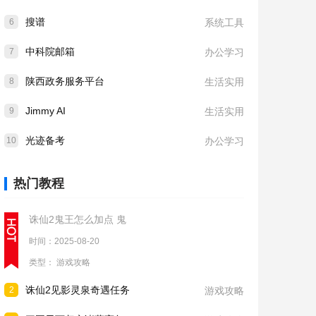
搜谱
6
系统工具
中科院邮箱
7
办公学习
陕西政务服务平台
8
生活实用
Jimmy AI
9
生活实用
光迹备考
10
办公学习
热门教程
诛仙2鬼王怎么加点 鬼
时间：2025-08-20
类型：
游戏攻略
诛仙2见影灵泉奇遇任务
2
游戏攻略