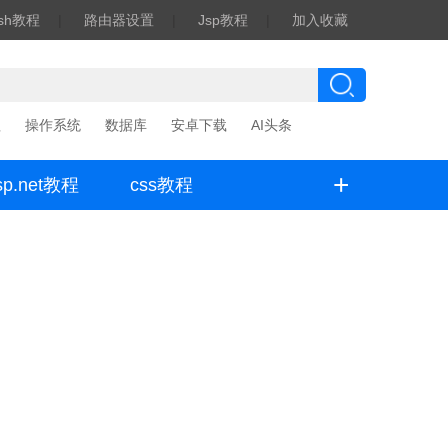
ash教程
|
路由器设置
|
Jsp教程
|
加入收藏
程
操作系统
数据库
安卓下载
AI头条
+
sp.net教程
css教程