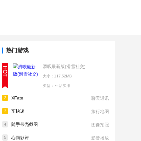
热门游戏
滑呗最新版(滑雪社交)
大小：117.52MB
类型：
生活实用
XFate
2
聊天通讯
车快递
3
旅行地图
随手带壳截图
4
图像拍照
心雨影评
5
影音播放