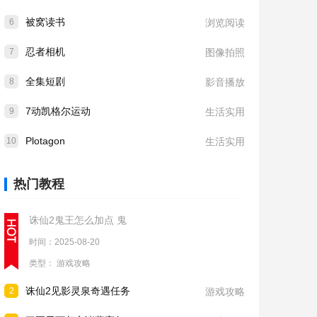
被窝读书
6
浏览阅读
忍者相机
7
图像拍照
全集短剧
8
影音播放
7动凯格尔运动
9
生活实用
Plotagon
10
生活实用
热门教程
诛仙2鬼王怎么加点 鬼
时间：2025-08-20
类型：
游戏攻略
诛仙2见影灵泉奇遇任务
2
游戏攻略