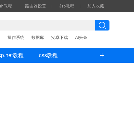
ash教程
|
路由器设置
|
Jsp教程
|
加入收藏
程
操作系统
数据库
安卓下载
AI头条
+
sp.net教程
css教程