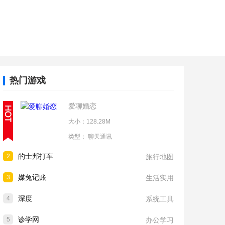
热门游戏
爱聊婚恋
大小：128.28M
类型：
聊天通讯
的士邦打车
2
旅行地图
媒兔记账
3
生活实用
深度
4
系统工具
诊学网
5
办公学习