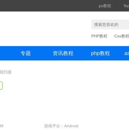
ps教程
|
fl
PHP教程
Css教
专题
资讯教程
php教程
a
办公数码
全能扫描
3M
游戏平台：Android