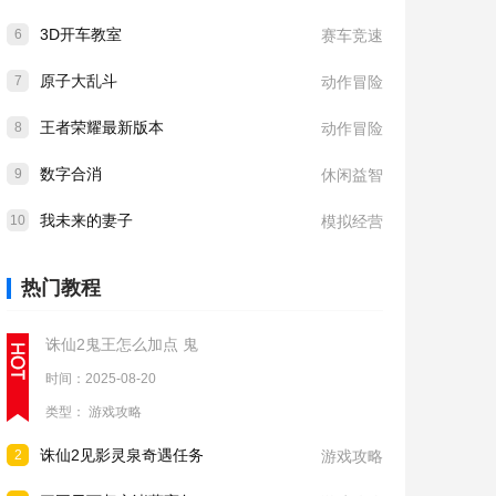
3D开车教室
6
赛车竞速
原子大乱斗
7
动作冒险
王者荣耀最新版本
8
动作冒险
数字合消
9
休闲益智
我未来的妻子
10
模拟经营
热门教程
诛仙2鬼王怎么加点 鬼
时间：2025-08-20
类型：
游戏攻略
诛仙2见影灵泉奇遇任务
2
游戏攻略