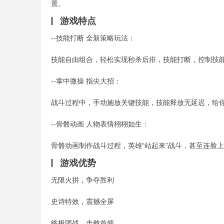
置。
游戏特点
--技能打断 全新策略玩法：
技能自由组合，轻松实现秒杀后排，技能打断，控制技
--掌中微操 指尖大招：
战斗过程中，手动施放关键技能，技能释放无延迟，给
--骨骼动画 人物表情栩栩如生：
骨骼动画制作战斗过程，英雄“站起来”战斗，甚至连脸
游戏优势
无限火拼，争夺胜利
史诗特效，震撼全屏
终极团战，击败首领