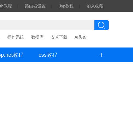
ash教程
|
路由器设置
|
Jsp教程
|
加入收藏
程
操作系统
数据库
安卓下载
AI头条
+
sp.net教程
css教程