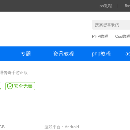
ps教程
|
fl
PHP教程
Css教
专题
资讯教程
php教程
a
办公数码
刀塔传奇手游正版
版
安全无毒
GB
游戏平台：Android