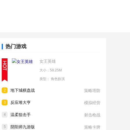
热门游戏
女王英雄
大小：58.25M
类型：
角色扮演
地下城棋盘战
2
策略塔防
反应堆大亨
3
模拟经营
温柔狙击手
4
射击枪战
阴阳师九游版
5
策略卡牌