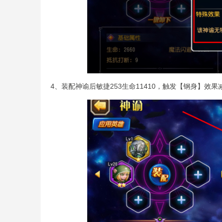
4、装配神谕后敏捷253生命11410，触发【钢身】