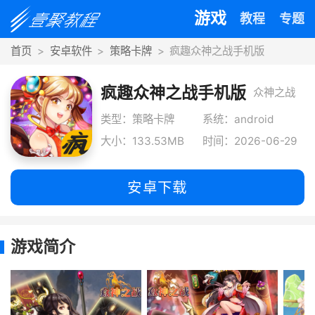
游戏
教程
专题
首页
安卓软件
策略卡牌
疯趣众神之战手机版
疯趣众神之战手机版
众神之战
疯趣版是
类型：策略卡牌
系统：android
大小：133.53MB
时间：2026-06-29
一款经典
西方神话
安卓下载
题材的卡
牌对战手
游戏简介
游，游戏
画风设计
清晰唯