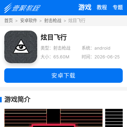
游戏
教程
专题
首页
安卓软件
射击枪战
炫目飞行
炫目飞行
类型：射击枪战
系统：android
大小：65.60M
时间：2026-06-25
安卓下载
游戏简介