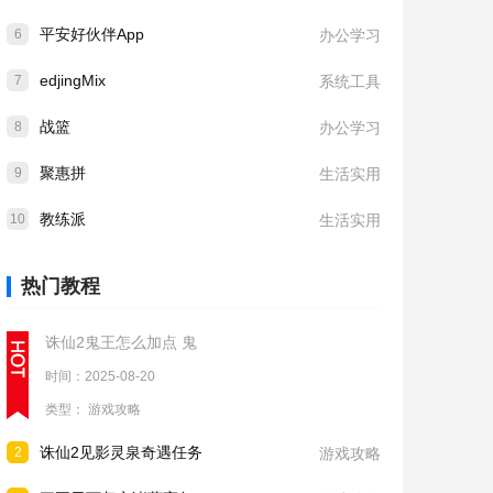
平安好伙伴App
6
办公学习
edjingMix
7
系统工具
战篮
8
办公学习
聚惠拼
9
生活实用
教练派
10
生活实用
热门教程
诛仙2鬼王怎么加点 鬼
时间：2025-08-20
类型：
游戏攻略
诛仙2见影灵泉奇遇任务
2
游戏攻略