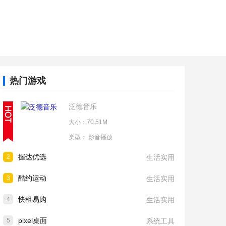
热门游戏
泛德音乐
大小：70.51M
类型：
影音播放
握达优选
2
生活实用
酷约运动
3
生活实用
快租易购
4
生活实用
pixel桌面
5
系统工具