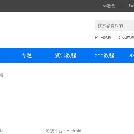
ps教程
|
fl
PHP教程
Css教
专题
资讯教程
php教程
a
办公数码
奇遇
1M
游戏平台：Android