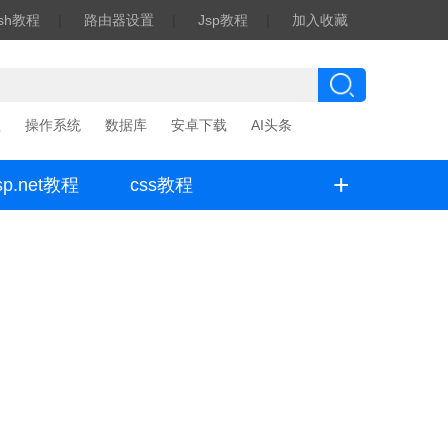
ash教程
|
路由器设置
|
Jsp教程
|
加入收藏
程
操作系统
数据库
安卓下载
AI头条
+
sp.net教程
css教程