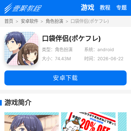
游戏
教程
专题
首页
安卓软件
角色扮演
口袋伴侣(ポケフレ)
口袋伴侣(ポケフレ)
类型：角色扮演
系统：android
大小：74.43M
时间：2026-06-22
安卓下载
游戏简介