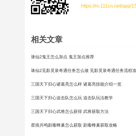
https://m.111cn.net/app/
相关文章
诛仙2鬼王怎么加点 鬼王加点推荐
诛仙2见影灵泉奇遇任务怎么做 见影灵泉奇遇任务流程
三国天下归心诸葛亮怎么样 诸葛亮技能介绍一览
三国天下归心追击队怎么玩 追击队玩法教学
三国天下归心武将怎么获得 武将获取方法
星痕共鸣剧毒蜂巢怎么获取 剧毒蜂巢获取攻略