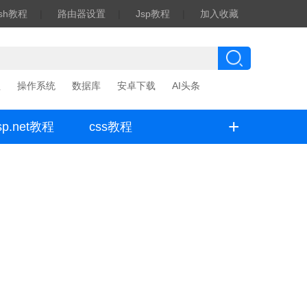
ash教程
|
路由器设置
|
Jsp教程
|
加入收藏
程
操作系统
数据库
安卓下载
AI头条
+
sp.net教程
css教程