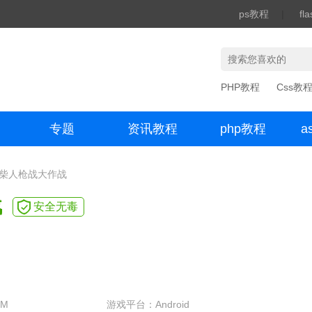
ps教程
|
fl
PHP教程
Css教
专题
资讯教程
php教程
a
办公数码
火柴人枪战大作战
战
安全无毒
9M
游戏平台：Android