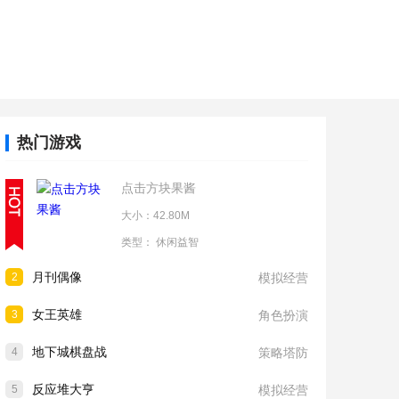
热门游戏
点击方块果酱
大小：42.80M
类型：
休闲益智
月刊偶像
2
模拟经营
女王英雄
3
角色扮演
地下城棋盘战
4
策略塔防
反应堆大亨
5
模拟经营