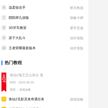
温柔狙击手
6
射击枪战
阴阳师九游版
7
策略卡牌
3D开车教室
8
赛车竞速
原子大乱斗
9
动作冒险
王者荣耀最新版本
10
动作冒险
热门教程
诛仙2鬼王怎么加点 鬼
时间：2025-08-20
类型：
游戏攻略
诛仙2见影灵泉奇遇任务
2
游戏攻略