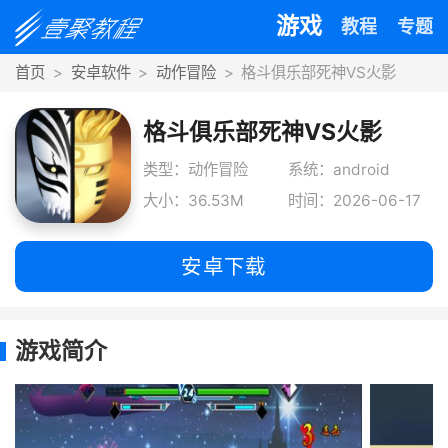
游戏
教程
专题
首页
安卓软件
动作冒险
格斗俱乐部死神VS火影
格斗俱乐部死神VS火影
类型：动作冒险
系统：android
大小：36.53M
时间：2026-06-17
安卓下载
游戏简介