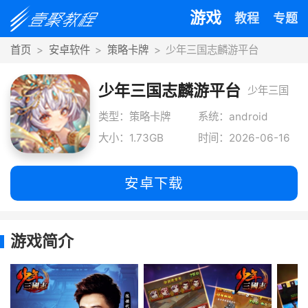
游戏
教程
专题
首页
安卓软件
策略卡牌
少年三国志麟游平台
少年三国志麟游平台
少年三国
志麟游版
类型：策略卡牌
系统：android
大小：1.73GB
时间：2026-06-16
是一款三
国题材的
安卓下载
卡牌手
游，所有
游戏简介
大家熟悉
的武将角
色成为他