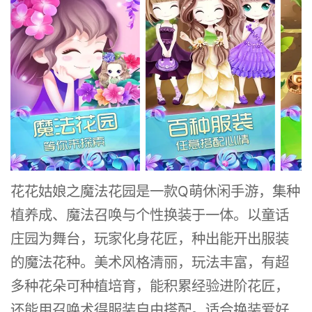
花花姑娘之魔法花园是一款Q萌休闲手游，集种
植养成、魔法召唤与个性换装于一体。以童话
庄园为舞台，玩家化身花匠，种出能开出服装
的魔法花种。美术风格清丽，玩法丰富，有超
多种花朵可种植培育，能积累经验进阶花匠，
还能用召唤术得服装自由搭配。适合换装爱好