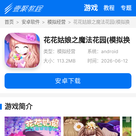
游戏
教程
专题
首页
安卓软件
模拟经营
花花姑娘之魔法花园(模拟换
装养成
花花姑娘之魔法花园(模拟换
装养成
类型：模拟经营
系统：android
大小：113.2MB
时间：2026-06-12
安卓下载
游戏简介