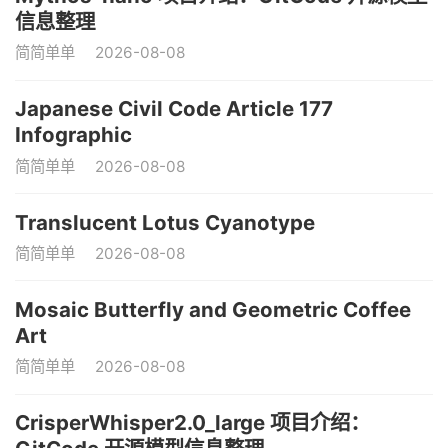
信息整理
简简单单
2026-08-08
Japanese Civil Code Article 177
Infographic
简简单单
2026-08-08
Translucent Lotus Cyanotype
简简单单
2026-08-08
Mosaic Butterfly and Geometric Coffee
Art
简简单单
2026-08-08
CrisperWhisper2.0_large 项目介绍：