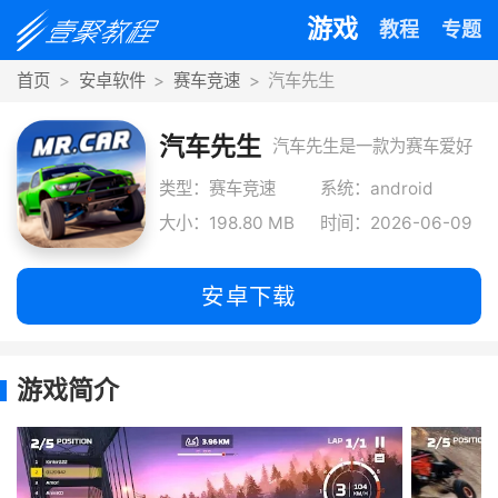
游戏
教程
专题
首页
安卓软件
赛车竞速
汽车先生
汽车先生
汽车先生是一款为赛车爱好
者准备的拟真驾驶模拟游
类型：赛车竞速
系统：android
大小：198.80 MB
时间：2026-06-09
戏，致力于打造身临其境的
竞速体验。
安卓下载
游戏简介