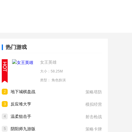
热门游戏
女王英雄
大小：58.25M
类型：
角色扮演
地下城棋盘战
2
策略塔防
反应堆大亨
3
模拟经营
温柔狙击手
4
射击枪战
阴阳师九游版
5
策略卡牌