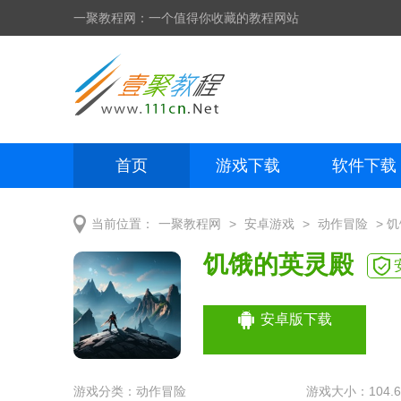
一聚教程网：一个值得你收藏的教程网站
首页
游戏下载
软件下载
网页制作
网页特效
手机开发
>
>
> 
当前位置：
一聚教程网
安卓游戏
动作冒险
饥饿的英灵殿
安卓版下载
游戏分类：
动作冒险
游戏大小：104.6