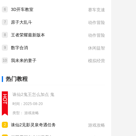
3D开车教室
6
赛车竞速
原子大乱斗
7
动作冒险
王者荣耀最新版本
8
动作冒险
数字合消
9
休闲益智
我未来的妻子
10
模拟经营
热门教程
诛仙2鬼王怎么加点 鬼
时间：2025-08-20
类型：
游戏攻略
诛仙2见影灵泉奇遇任务
2
游戏攻略