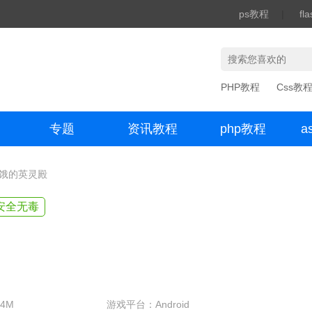
ps教程
|
fl
PHP教程
Css教
专题
资讯教程
php教程
a
办公数码
饥饿的英灵殿
安全无毒
4M
游戏平台：Android