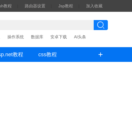
ash教程
|
路由器设置
|
Jsp教程
|
加入收藏
程
操作系统
数据库
安卓下载
AI头条
+
sp.net教程
css教程