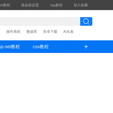
ash教程
|
路由器设置
|
Jsp教程
|
加入收藏
程
操作系统
数据库
安卓下载
AI头条
+
sp.net教程
css教程