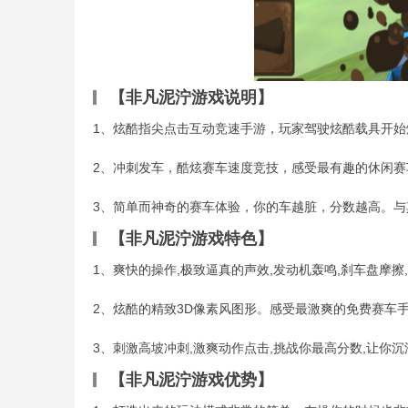
【非凡泥泞游戏说明】
1、炫酷指尖点击互动竞速手游，玩家驾驶炫酷载具开
2、冲刺发车，酷炫赛车速度竞技，感受最有趣的休闲
3、简单而神奇的赛车体验，你的车越脏，分数越高。与其
【非凡泥泞游戏特色】
1、爽快的操作,极致逼真的声效,发动机轰鸣,刹车盘摩擦
2、炫酷的精致3D像素风图形。感受最激爽的免费赛车
3、刺激高坡冲刺,激爽动作点击,挑战你最高分数,让你
【非凡泥泞游戏优势】