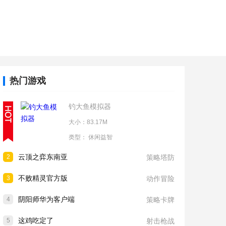
热门游戏
钓大鱼模拟器
大小：83.17M
类型：
休闲益智
云顶之弈东南亚
2
策略塔防
不败精灵官方版
3
动作冒险
阴阳师华为客户端
4
策略卡牌
这鸡吃定了
5
射击枪战