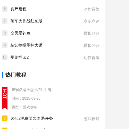
丧尸启程
6
动作冒险
萌车大作战红包版
7
赛车竞速
全民爱钓鱼
8
模拟经营
装卸挖掘掌控大师
9
模拟经营
规则怪谈2
10
动作冒险
热门教程
诛仙2鬼王怎么加点 鬼
时间：2025-08-20
类型：
游戏攻略
诛仙2见影灵泉奇遇任务
2
游戏攻略