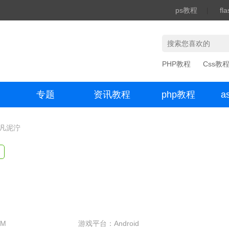
ps教程
|
fl
PHP教程
Css教
专题
资讯教程
php教程
a
办公数码
非凡泥泞
9M
游戏平台：Android