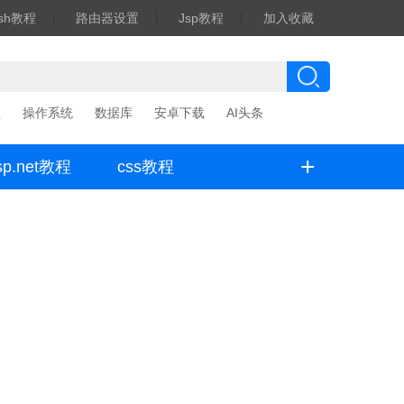
ash教程
|
路由器设置
|
Jsp教程
|
加入收藏
程
操作系统
数据库
安卓下载
AI头条
+
sp.net教程
css教程