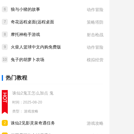
狼与小猪的故事
6
动作冒险
奇花远程桌面(远程桌面
7
策略塔防
摩托神枪手游戏
8
射击枪战
火柴人篮球中文内购免费版
9
动作冒险
兔子的胡萝卜农场
10
模拟经营
热门教程
诛仙2鬼王怎么加点 鬼
时间：2025-08-20
类型：
游戏攻略
诛仙2见影灵泉奇遇任务
2
游戏攻略