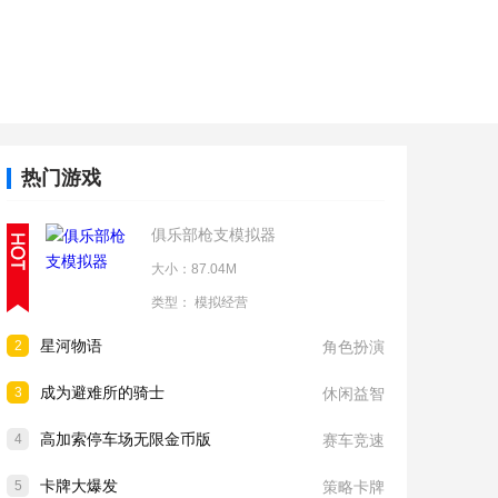
热门游戏
俱乐部枪支模拟器
大小：87.04M
类型：
模拟经营
星河物语
2
角色扮演
成为避难所的骑士
3
休闲益智
高加索停车场无限金币版
4
赛车竞速
卡牌大爆发
5
策略卡牌