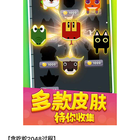
【贪吃蛇2048过程】