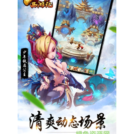
网
络
游
戏
在
这
里