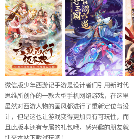
游
是
设
计
者
们
引
微信版少年西游记手游是设计者们引用新时代
用
思维所创作的一款大型手机网络游戏，在这里
新
虽然对西游人物的画风都进行了重新定位与设
时
计，但是这也让游戏变得更加具有可玩性，而
代
且此版本还有专属的礼包哦，感兴趣的朋友就
快来本站下载试玩吧！
思