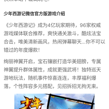
维
少年西游记微信官方版游戏介绍
所
《少年西游记》成为4亿玩家期待，96家权威
创
游戏媒体联合推荐，爽快通关激斗，酷炫法宝
作
合击，唯美清新画风，热闹弹幕聊天…你不可以
的
错过的年度爆款！
一
绚丽神翼开启，宝石镶嵌打造华美翅膀，专属
款
神翼提升群体属性，成就更强武将！独特巡天
大
游地玩法，随机事件惊喜连连，丰厚福利爆
型
落，个性阵容多元搭配，见招拆招无拘无束。
手
机