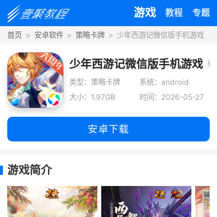
游戏
教程
专题
首页
安卓软件
策略卡牌
少年西游记微信版手机游戏
少年西游记微信版手机游戏
微
信
类型：策略卡牌
系统：android
大小：1.97GB
时间：2026-05-27
版
少
安卓下载
年
西
游戏简介
游
记
手