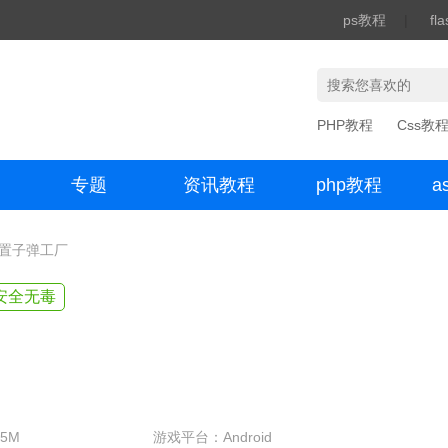
ps教程
|
fl
PHP教程
Css教
专题
资讯教程
php教程
a
办公数码
闲置子弹工厂
安全无毒
5M
游戏平台：Android