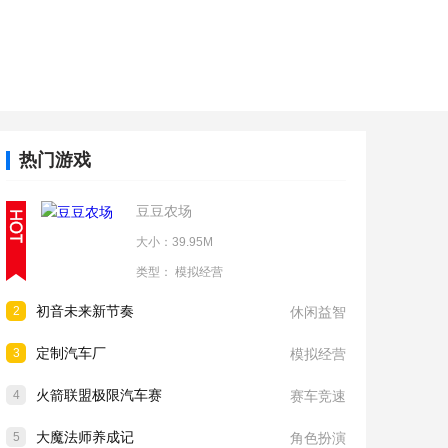
热门游戏
豆豆农场
大小：39.95M
类型：
模拟经营
初音未来新节奏
2
休闲益智
定制汽车厂
3
模拟经营
火箭联盟极限汽车赛
4
赛车竞速
大魔法师养成记
5
角色扮演