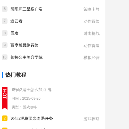
阴阳师三星客户端
6
策略卡牌
追云者
7
动作冒险
围攻
8
射击枪战
百度版最终冒险
9
动作冒险
莱拉公主美容学院
10
模拟经营
热门教程
诛仙2鬼王怎么加点 鬼
时间：2025-08-20
类型：
游戏攻略
诛仙2见影灵泉奇遇任务
2
游戏攻略