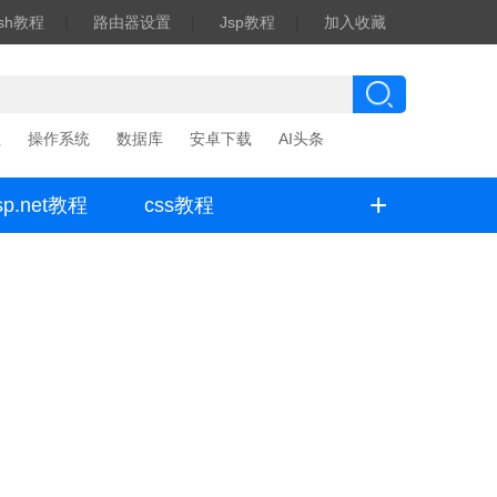
ash教程
|
路由器设置
|
Jsp教程
|
加入收藏
程
操作系统
数据库
安卓下载
AI头条
+
sp.net教程
css教程