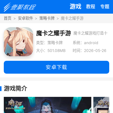
游戏
教程
专题
首页
安卓软件
策略卡牌
魔卡之耀手游
魔卡之耀手游
魔卡之耀游戏打造十
分好玩的角色扮演卡
类型：策略卡牌
系统：android
大小：501.08MB
时间：2026-05-26
牌手游，玩家可以选
择不同的卡牌来搭配
安卓下载
不同的阵
游戏简介