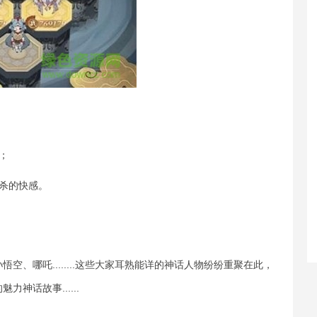
；
杀的快感。
、哪吒........这些大家耳熟能详的神话人物纷纷重聚在此，
神话故事......