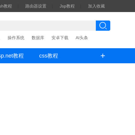
ash教程
|
路由器设置
|
Jsp教程
|
加入收藏
程
操作系统
数据库
安卓下载
AI头条
+
sp.net教程
css教程