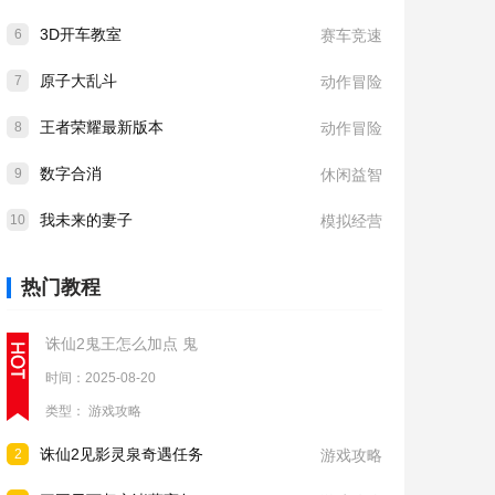
3D开车教室
6
赛车竞速
原子大乱斗
7
动作冒险
王者荣耀最新版本
8
动作冒险
数字合消
9
休闲益智
我未来的妻子
10
模拟经营
热门教程
诛仙2鬼王怎么加点 鬼
时间：2025-08-20
类型：
游戏攻略
诛仙2见影灵泉奇遇任务
2
游戏攻略