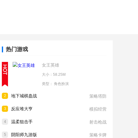
热门游戏
女王英雄
大小：58.25M
类型：
角色扮演
地下城棋盘战
2
策略塔防
反应堆大亨
3
模拟经营
温柔狙击手
4
射击枪战
阴阳师九游版
5
策略卡牌