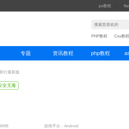
ps教程
|
fl
PHP教程
Css教
专题
资讯教程
php教程
a
办公数码
太初行最新版
安全无毒
6MB
游戏平台：Android