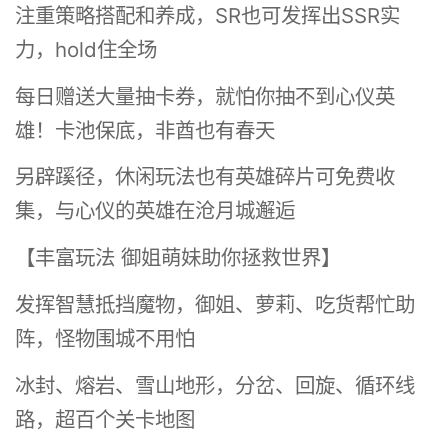
注重策略搭配和养成，SR也可发挥出SSR实
力，hold住全场
每日赠送大量抽卡券，就怕你抽不到心仪英
雄！卡池保底，非酋也有春天
另辟蹊径，休闲玩法也有英雄碎片可免费收
集，与心仪的英雄在沧月城邂逅
【丰富玩法 御姐萌妹助你拯救世界】
发挥智慧抵挡魔物，御姐、萝莉、吃货帮忙助
阵，怪物围城不用怕
冰封、熔岩、雪山地形，分岔、回旋、循环线
路，超百个关卡地图