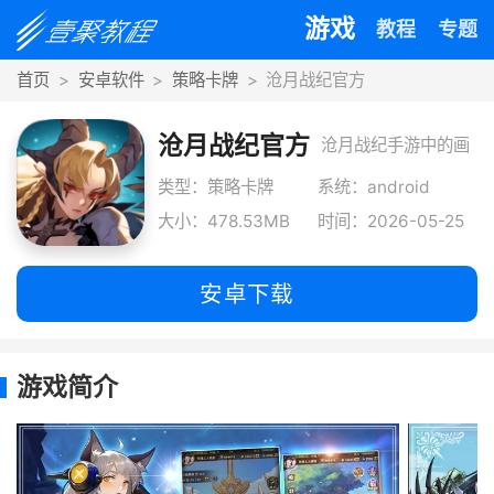
游戏
教程
专题
首页
安卓软件
策略卡牌
沧月战纪官方
沧月战纪官方
沧月战纪手游中的画
面设计十分的独特，
类型：策略卡牌
系统：android
大小：478.53MB
时间：2026-05-25
自由的选择角色开启
你的冒险之旅，海量
安卓下载
的任务等
游戏简介