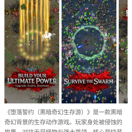
《堕落誓约（黑暗奇幻生存游）》是一款黑暗
奇幻背景的生存动作游戏。玩家身处被侵蚀的