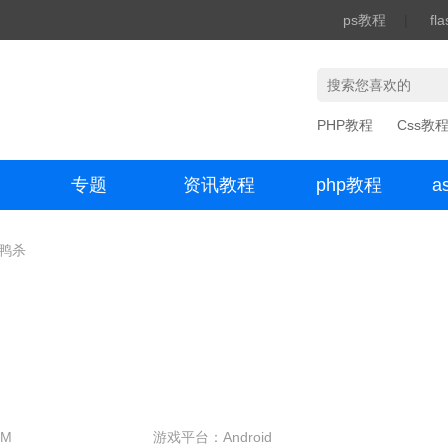
ps教程
|
fl
PHP教程
Css教
专题
资讯教程
php教程
a
办公数码
鸡鸭杀
8M
游戏平台：Android