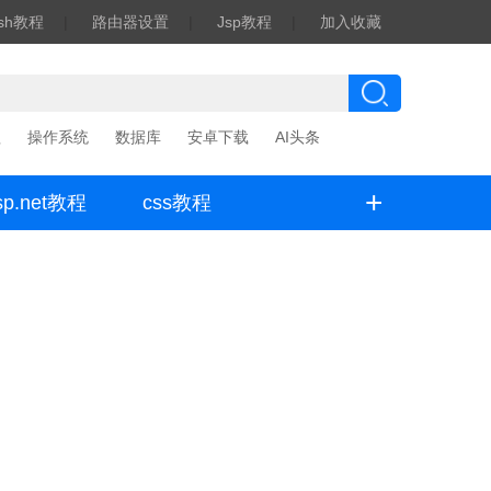
ash教程
|
路由器设置
|
Jsp教程
|
加入收藏
程
操作系统
数据库
安卓下载
AI头条
+
sp.net教程
css教程