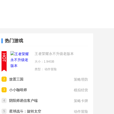
热门游戏
王者荣耀永不升级老版本
大小：1.94GB
类型：
动作冒险
放置三国
2
策略塔防
小小咖啡师
3
模拟经营
阴阳师易信客户端
4
策略卡牌
星球战斗：旋转太空
5
动作冒险