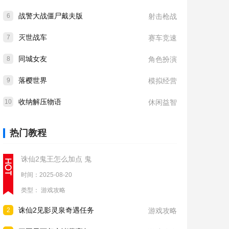
战警大战僵尸戴夫版
6
射击枪战
灭世战车
7
赛车竞速
同城女友
8
角色扮演
落樱世界
9
模拟经营
收纳解压物语
10
休闲益智
热门教程
诛仙2鬼王怎么加点 鬼
时间：2025-08-20
类型：
游戏攻略
诛仙2见影灵泉奇遇任务
2
游戏攻略