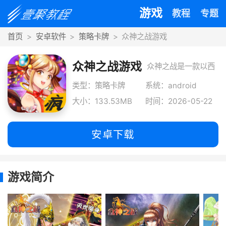
游戏
教程
专题
首页
安卓软件
策略卡牌
众神之战游戏
众神之战游戏
众神之战是一款以西
方神话为背景的卡牌
类型：策略卡牌
系统：android
大小：133.53MB
时间：2026-05-22
手游，超多女神陪你
游戏，不一样的卡牌
安卓下载
玩法，更
游戏简介