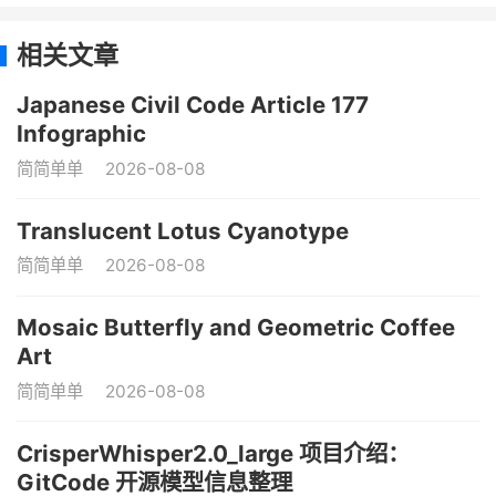
相关文章
Japanese Civil Code Article 177
Infographic
简简单单
2026-08-08
Translucent Lotus Cyanotype
简简单单
2026-08-08
Mosaic Butterfly and Geometric Coffee
Art
简简单单
2026-08-08
CrisperWhisper2.0_large 项目介绍：
GitCode 开源模型信息整理