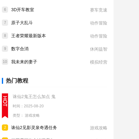
3D开车教室
6
赛车竞速
原子大乱斗
7
动作冒险
王者荣耀最新版本
8
动作冒险
数字合消
9
休闲益智
我未来的妻子
10
模拟经营
热门教程
诛仙2鬼王怎么加点 鬼
时间：2025-08-20
类型：
游戏攻略
诛仙2见影灵泉奇遇任务
2
游戏攻略