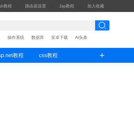
ash教程
|
路由器设置
|
Jsp教程
|
加入收藏
程
操作系统
数据库
安卓下载
AI头条
+
sp.net教程
css教程