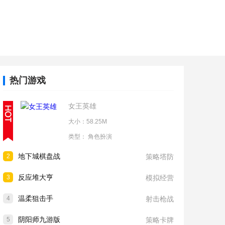
热门游戏
女王英雄
大小：58.25M
类型：
角色扮演
地下城棋盘战
2
策略塔防
反应堆大亨
3
模拟经营
温柔狙击手
4
射击枪战
阴阳师九游版
5
策略卡牌