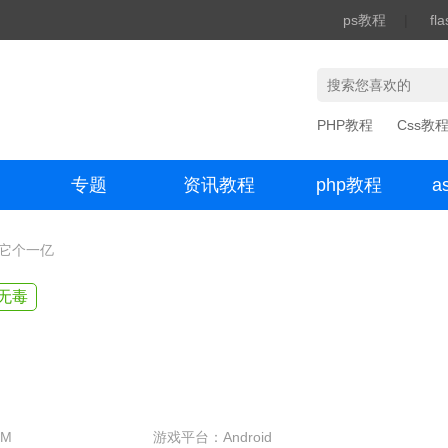
ps教程
|
fl
PHP教程
Css教
专题
资讯教程
php教程
a
办公数码
赚它个一亿
无毒
9M
游戏平台：Android