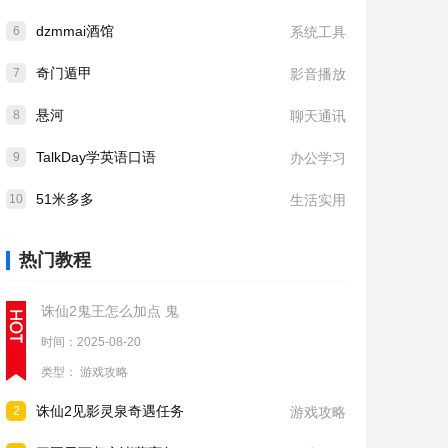
dzmmai酒馆
6
系统工具
奇门遁甲
7
影音播放
悬河
8
聊天通讯
TalkDay学英语口语
9
办公学习
51米多多
10
生活实用
热门教程
诛仙2鬼王怎么加点 鬼
时间：2025-08-20
类型：
游戏攻略
诛仙2见影灵泉奇遇任务
2
游戏攻略