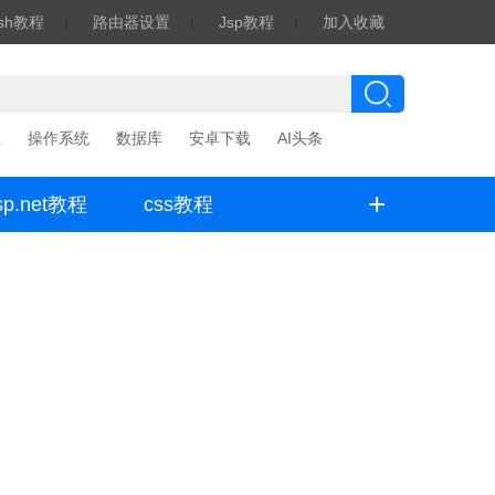
ash教程
|
路由器设置
|
Jsp教程
|
加入收藏
程
操作系统
数据库
安卓下载
AI头条
+
sp.net教程
css教程