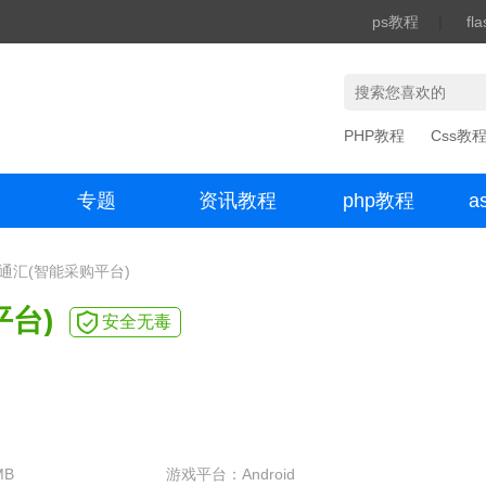
ps教程
|
fl
PHP教程
Css教
专题
资讯教程
php教程
a
办公数码
华通汇(智能采购平台)
台)
安全无毒
MB
游戏平台：Android