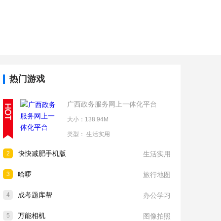
热门游戏
广西政务服务网上一体化平台
大小：138.94M
类型：
生活实用
快快减肥手机版
2
生活实用
哈啰
3
旅行地图
成考题库帮
4
办公学习
万能相机
5
图像拍照