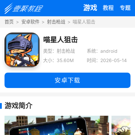
游戏
教程
专题
首页
安卓软件
射击枪战
喵星人狙击
喵星人狙击
类型：射击枪战
系统：android
大小：35.60M
时间：2026-05-14
安卓下载
游戏简介