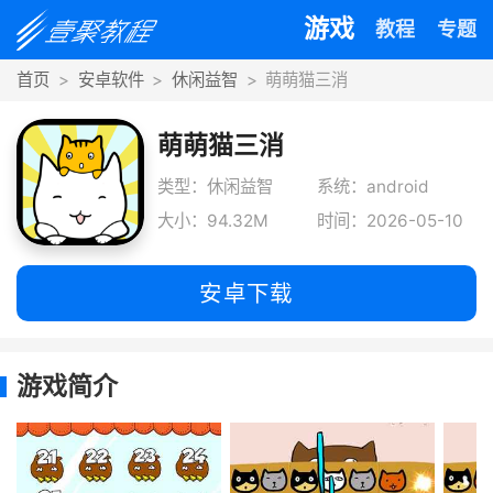
游戏
教程
专题
首页
安卓软件
休闲益智
萌萌猫三消
萌萌猫三消
类型：休闲益智
系统：android
大小：94.32M
时间：2026-05-10
安卓下载
游戏简介