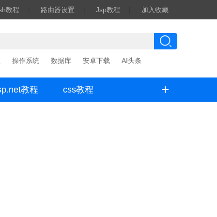
ash教程
|
路由器设置
|
Jsp教程
|
加入收藏
程
操作系统
数据库
安卓下载
AI头条
+
sp.net教程
css教程