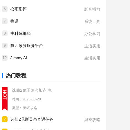
心雨影评
6
影音播放
搜谱
7
系统工具
中科院邮箱
8
办公学习
陕西政务服务平台
9
生活实用
Jimmy AI
10
生活实用
热门教程
诛仙2鬼王怎么加点 鬼
时间：2025-08-20
类型：
游戏攻略
诛仙2见影灵泉奇遇任务
2
游戏攻略