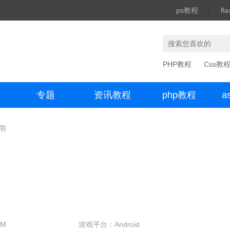
ps教程
|
fl
PHP教程
Css教
专题
资讯教程
php教程
a
办公数码
次萌
5M
游戏平台：Android