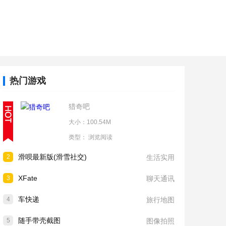
热门游戏
猎奇吧
大小：100.54M
类型：
浏览阅读
滑呗最新版(滑雪社交)
2
生活实用
XFate
3
聊天通讯
车快递
4
旅行地图
随手带壳截图
5
图像拍照